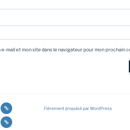
e-mail et mon site dans le navigateur pour mon prochain 
Une
Fièrement propulsé par WordPress
ions
commande?
Pour
s
les