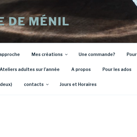
E DE MÉNIL
approche
Mes créations
Une commande?
Pour
Ateliers adultes sur l’année
A propos
Pour les ados
 deux)
contacts
Jours et Horaires