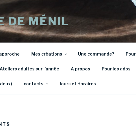
E DE MÉNIL
approche
Mes créations
Une commande?
Pour
Ateliers adultes sur l’année
A propos
Pour les ados
 deux)
contacts
Jours et Horaires
NTS