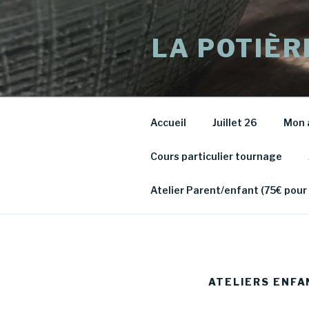
Aller
au
LA POTIÈR
contenu
principal
Accueil
Juillet 26
Mon 
Cours particulier tournage
Atelier Parent/enfant (75€ pour
ATELIERS ENFA