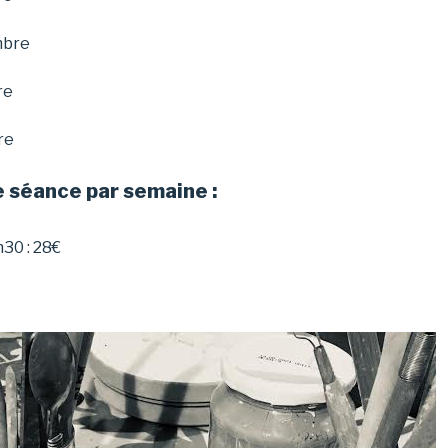
mbre
re
re
e séance par semaine :
h30 : 28€