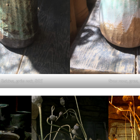
 Sabine, grès noir, 80€
Broc roux, gres,