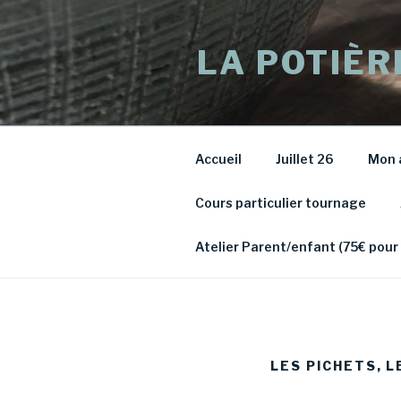
Aller
au
LA POTIÈR
contenu
principal
Accueil
Juillet 26
Mon 
Cours particulier tournage
Atelier Parent/enfant (75€ pour
LES PICHETS, L