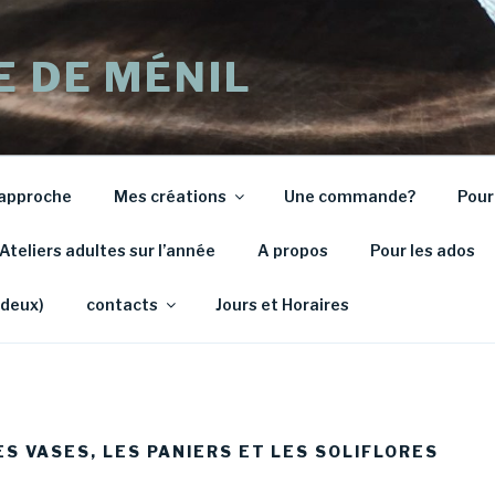
E DE MÉNIL
approche
Mes créations
Une commande?
Pour
Ateliers adultes sur l’année
A propos
Pour les ados
 deux)
contacts
Jours et Horaires
ES VASES, LES PANIERS ET LES SOLIFLORES