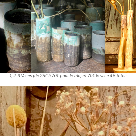
1, 2, 3 Vases (de 25€ à 70€ pour le trio) et 70€ le vase à 5 tetes