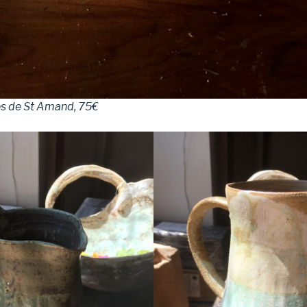
ès de St Amand, 75€