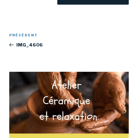
Navigation
Article
PRÉCÉDENT
de
précédent
IMG_4606
l’article