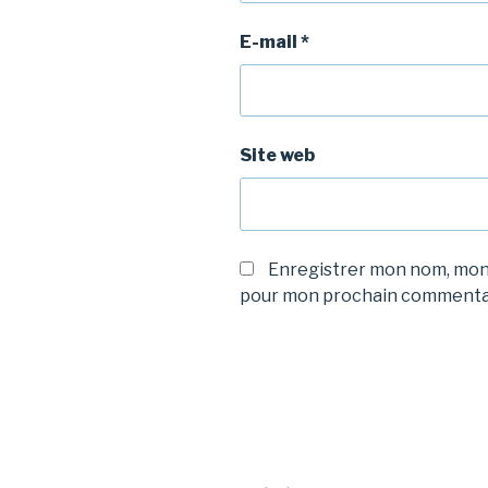
E-mail
*
Site web
Enregistrer mon nom, mon 
pour mon prochain commenta
Navigation