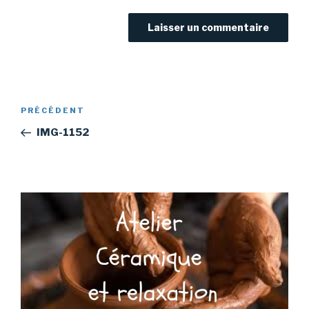
Navigation
Article
PRÉCÉDENT
de
précédent
IMG-1152
l’article