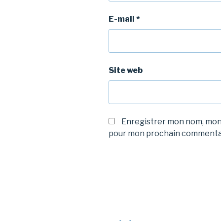
E-mail
*
Site web
Enregistrer mon nom, mon 
pour mon prochain commenta
Navigation