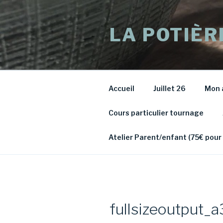
Aller
au
LA POTIÈR
contenu
principal
Accueil
Juillet 26
Mon 
Cours particulier tournage
Atelier Parent/enfant (75€ pour
fullsizeoutput_