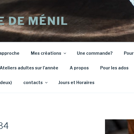
E DE MÉNIL
approche
Mes créations
Une commande?
Pour
Ateliers adultes sur l’année
A propos
Pour les ados
 deux)
contacts
Jours et Horaires
a34