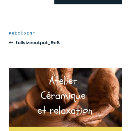
Navigation
Article
PRÉCÉDENT
de
précédent
fullsizeoutput_9e5
l’article