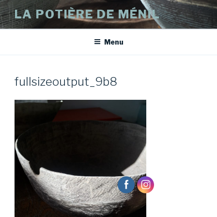
Aller
LA POTIÈRE DE MÉNIL
au
contenu
principal
Menu
fullsizeoutput_9b8