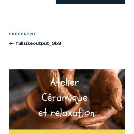
Navigation
Article
PRÉCÉDENT
de
précédent
fullsizeoutput_9b8
l’article