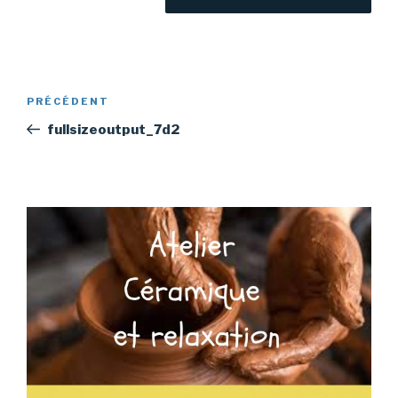
Navigation
Article
PRÉCÉDENT
de
précédent
fullsizeoutput_7d2
l’article