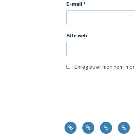
E-mail
*
Site web
Enregistrer mon nom, mon 
Accueil
Juillet
Mon
Mes
26
approche
créat