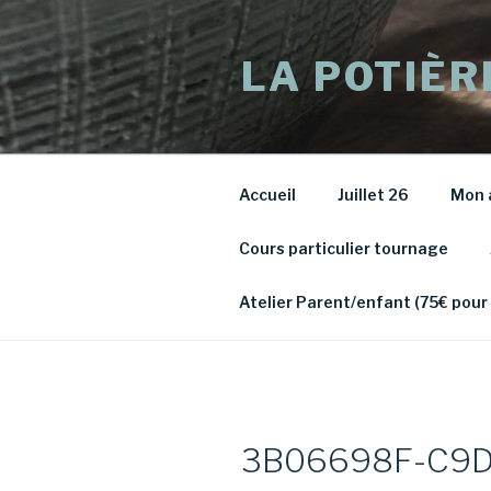
Aller
au
LA POTIÈR
contenu
principal
Accueil
Juillet 26
Mon 
Cours particulier tournage
Atelier Parent/enfant (75€ pour
3B06698F-C9D