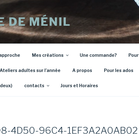
E DE MÉNIL
approche
Mes créations
Une commande?
Pour
Ateliers adultes sur l’année
A propos
Pour les ados
 deux)
contacts
Jours et Horaires
8-4D50-96C4-1EF3A2A0AB02