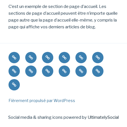
C’est un exemple de section de page d’accueil. Les
sections de page d’accueil peuvent être n’importe quelle
page autre que la page d’accueil elle-même, y compris la
page qui affiche vos derniers articles de blog.
Accueil
Juillet
Mon
Mes
Une
Pour
26
approche
créations
commande?
les
Cours
Ateliers
A
Pour
Atelier
contacts
enfants
particulier
adultes
propos
les
Parent/enfant
Jours
tournage
sur
ados
(75€
et
l’année
pour
Horaires
deux)
Fièrement propulsé par WordPress
Social media & sharing icons powered by
UltimatelySocial